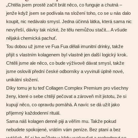
„Chtěla jsem prostě začít brát něco, co funguje a chutná –
jenže když jsem se podívala na složení toho, co se u nás dalo
koupit, nic nedávalo smysl. Jedna účinná látka, která sama nic
nevyřeší, dávky tak nízké, že tělu nemůžou stačit... A všude
nějaká chemická pachuť.
Tou dobou už jsme ve Fua Fua dělali imunitní drinky, takže
přijít s vlastním kolagenem byl vlastně jen další logický krok.
Chtěli jsme ale něco, co bude výživově dávat smysl, takže
jsme oslovili přední české odborníky a vyvinuli úplně nové,
unikátní složení.
Díky tomu je tu teď Collagen Complex Premium pro všechny
ženy, které o sebe chtějí pečovat a zároveň mít jistotu, že si
kupují něco, co opravdu pomáhá. A navíc se dá užít jako
příjemný každodenní rituál.
Sama náš kolagen denně piji a věřím mu. Takže pokud
nebudete spokojené, vrátím vám peníze. Bez ptaní a bez
vytáček. Ať si ho můžete v klidu vyzkoušet a rozhodnout se,