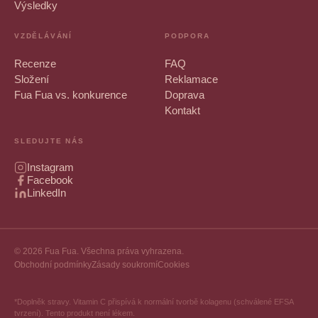
Výsledky
VZDĚLÁVÁNÍ
PODPORA
Recenze
FAQ
Složení
Reklamace
Fua Fua vs. konkurence
Doprava
Kontakt
SLEDUJTE NÁS
Instagram
Facebook
LinkedIn
© 2026 Fua Fua. Všechna práva vyhrazena.
Obchodní podmínky
Zásady soukromí
Cookies
*Doplněk stravy. Vitamin C přispívá k normální tvorbě kolagenu (schválené EFSA
tvrzení). Tento produkt není lékem.