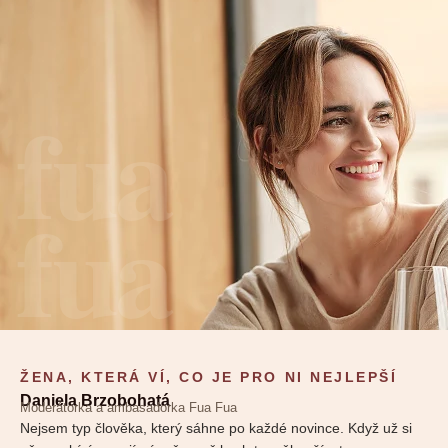
fua
fua
ŽENA, KTERÁ VÍ, CO JE PRO NI NEJLEPŠÍ
Daniela Brzobohatá
Moderátorka a ambasadorka Fua Fua
Nejsem typ člověka, který sáhne po každé novince. Když už si