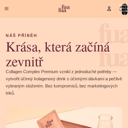
Celke
polož
v košík
fu
0
NÁŠ PŘÍBĚH
fu
Krása, která začíná
zevnitř
Collagen Complex Premium vznikl z jednoduché potřeby —
vytvořit účinný kolagenový drink s účinnými dávkami a pečlivě
vybraným složením. Bez kompromisů, bez marketingových
triků.