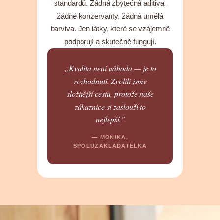
standardů. Žádná zbytečná aditiva,
žádné konzervanty, žádná umělá
barviva. Jen látky, které se vzájemně
podporují a skutečně fungují.
„Kvalita není náhoda — je to
rozhodnutí. Zvolili jsme
složitější cestu, protože naše
zákaznice si zaslouží to
nejlepší."
— MONIKA,
SPOLUZAKLADATELKA