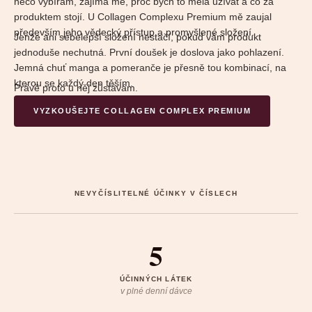
něco vybírám, zajímá mě, proč bych to měla užívat a co za
produktem stojí. U Collagen Complexu Premium mě zaujal
především jeho vědecký přístup a promyšlené složení.
Jenže ani sebelepší složení nestačí, pokud vám produkt
jednoduše nechutná. První doušek je doslova jako pohlazení.
Jemná chuť manga a pomeranče je přesně tou kombinací, na
kterou se každý den těším.
Právě proto u něj zůstávám.
VYZKOUŠEJTE COLLAGEN COMPLEX PREMIUM
NEVYČÍSLITELNÉ ÚČINKY V ČÍSLECH
5
ÚČINNÝCH LÁTEK
v plné denní dávce