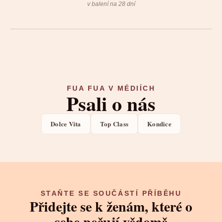
v balení na 28 dní
FUA FUA V MÉDIÍCH
Psali o nás
Dolce Vita
Top Class
Kondice
STAŇTE SE SOUČÁSTÍ PŘÍBĚHU
Přidejte se k ženám, které o
sebe pečují vědomě