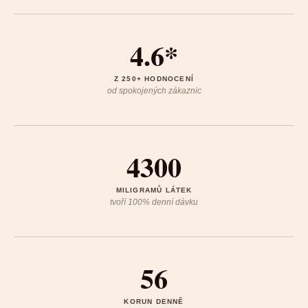
4.6*
Z 250+ HODNOCENÍ
od spokojených zákaznic
4300
MILIGRAMŮ LÁTEK
tvoří 100% denní dávku
56
KORUN DENNĚ